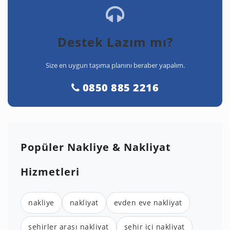
Destek Lazım mı?
Size en uygun taşıma planını beraber yapalım.
0850 885 2216
Popüler Nakliye & Nakliyat
Hizmetleri
nakliye
nakliyat
evden eve nakliyat
şehirler arası nakliyat
şehir içi nakliyat