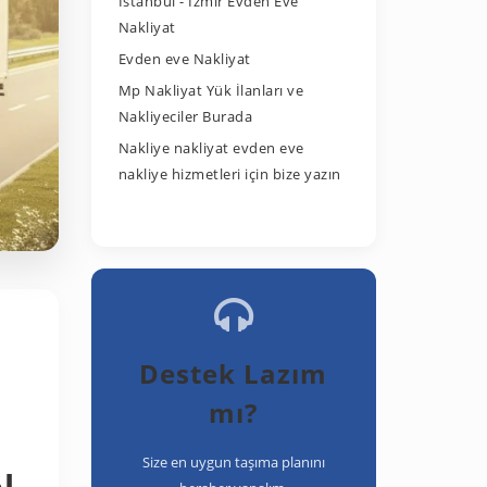
İstanbul - İzmir Evden Eve
Nakliyat
Evden eve Nakliyat
Mp Nakliyat Yük İlanları ve
Nakliyeciler Burada
Nakliye nakliyat evden eve
nakliye hizmetleri için bize yazın
Destek Lazım
mı?
Size en uygun taşıma planını
l