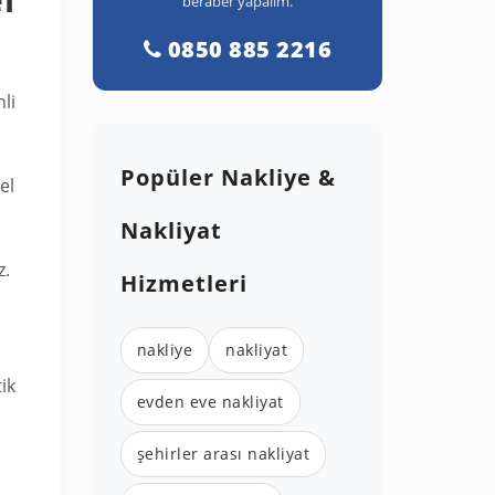
beraber yapalım.
0850 885 2216
li
Popüler Nakliye &
el
Nakliyat
z.
Hizmetleri
nakliye
nakliyat
ik
evden eve nakliyat
şehirler arası nakliyat