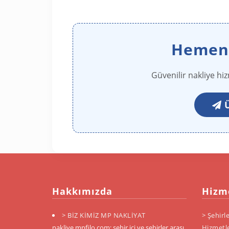
Hemen F
Güvenilir nakliye hi
Ü
Hakkımızda
Hizm
> BİZ KİMİZ MP NAKLİYAT
> Şehirle
nakliye.mpfilo.com; şehir içi ve şehirler arası
Hizmetle