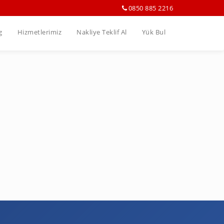
0850 885 2216
g
Hizmetlerimiz
Nakliye Teklif Al
Yük Bul