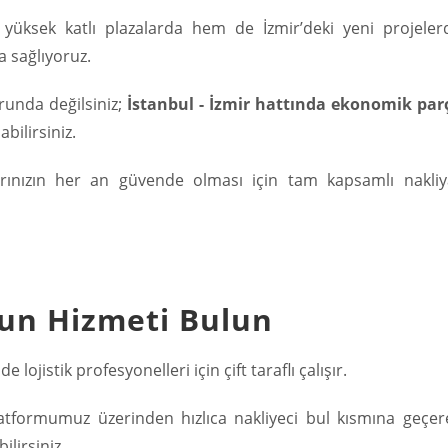
 yüksek katlı plazalarda hem de İzmir’deki yeni projeler
a sağlıyoruz.
runda değilsiniz;
İstanbul - İzmir hattında ekonomik par
bilirsiniz.
ınızın her an güvende olması için tam kapsamlı nakliy
gun Hizmeti Bulun
ojistik profesyonelleri için çift taraflı çalışır.
latformumuz üzerinden hızlıca nakliyeci bul kısmına geçer
ilirsiniz.