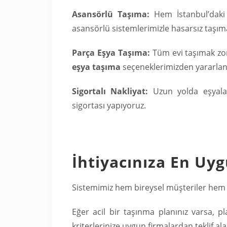
Asansörlü Taşıma:
Hem İstanbul’daki
asansörlü sistemlerimizle hasarsız taşım
Parça Eşya Taşıma:
Tüm evi taşımak zo
eşya taşıma
seçeneklerimizden yararlana
Sigortalı Nakliyat:
Uzun yolda eşyalar
sigortası yapıyoruz.
İhtiyacınıza En Uy
Sistemimiz hem bireysel müşteriler hem de l
Eğer acil bir taşınma planınız varsa, p
kriterlerinize uygun firmalardan teklif alab