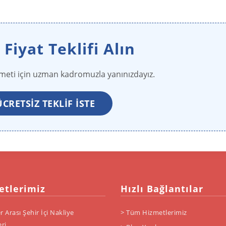
iyat Teklifi Alın
zmeti için uzman kadromuzla yanınızdayız.
CRETSIZ TEKLIF İSTE
etlerimiz
Hızlı Bağlantılar
r Arası Şehir İçi Nakliye
> Tüm Hizmetlerimiz
ri