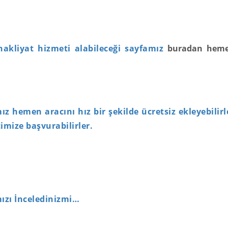
nakliyat hizmeti alabileceği sayfamız
buradan hem
ız hemen aracını hız bir şekilde ücretsiz ekleyebilirl
imize başvurabilirler.
ızı İnceledinizmi…